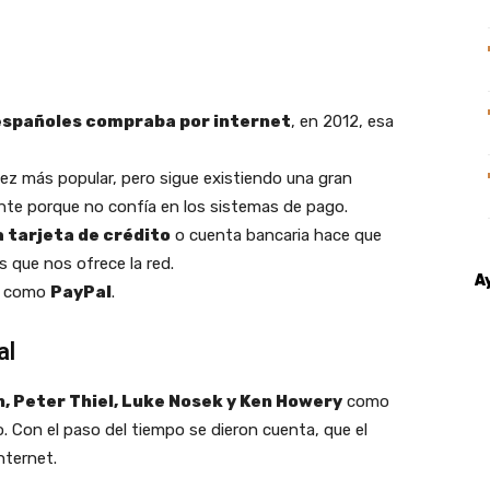
españoles compraba por internet
, en 2012, esa
ez más popular, pero sigue existiendo una gran
te porque no confía en los sistemas de pago.
a tarjeta de crédito
o cuenta bancaria hace que
 que nos ofrece la red.
A
go como
PayPal
.
al
, Peter Thiel, Luke Nosek y Ken Howery
como
o. Con el paso del tiempo se dieron cuenta, que el
nternet.