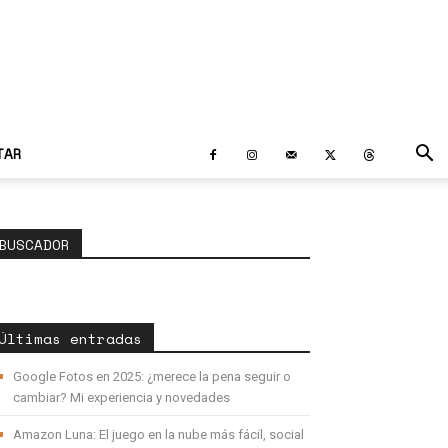
TAR
BUSCADOR
Últimas entradas
Google Fotos en 2025: ¿merece la pena seguir o
cambiar? Mi experiencia y novedades
Amazon Luna: El juego en la nube más fácil, social