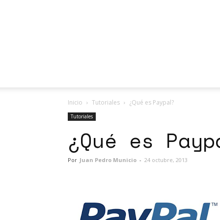
Inicio
Tutoriales
¿Qué es Paypal?
Tutoriales
¿Qué es Payp
Por
Juan Pedro Municio
-
24 octubre, 2013