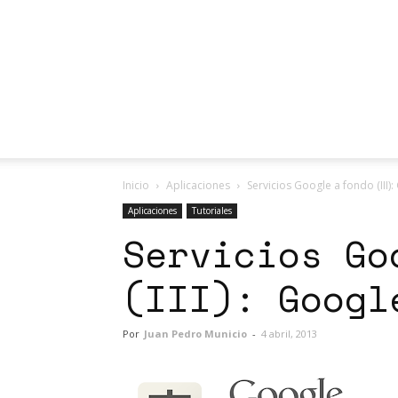
Inicio
Aplicaciones
Servicios Google a fondo (III)
Aplicaciones
Tutoriales
Servicios Go
(III): Googl
Por
Juan Pedro Municio
-
4 abril, 2013