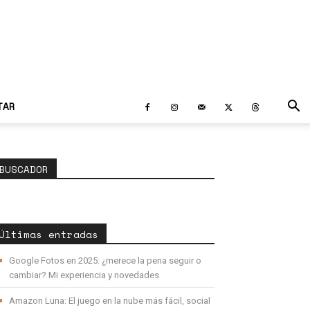
TAR
BUSCADOR
Últimas entradas
Google Fotos en 2025: ¿merece la pena seguir o
cambiar? Mi experiencia y novedades
Amazon Luna: El juego en la nube más fácil, social