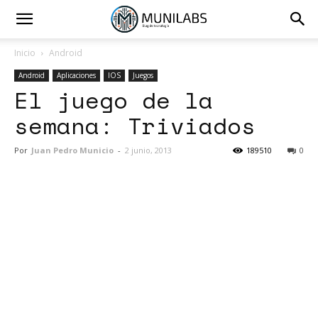
Inicio
Android
Android
Aplicaciones
IOS
Juegos
El juego de la
semana: Triviados
Por
Juan Pedro Municio
-
2 junio, 2013
189510
0