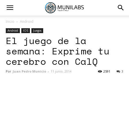
Inicio
Android
Android
IOS
Juegos
El juego de la
semana: Exprime tu
cerebro con CalQ
Por
Juan Pedro Municio
-
11 junio, 2014
2591
3