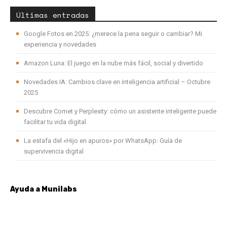
Últimas entradas
Google Fotos en 2025: ¿merece la pena seguir o cambiar? Mi
experiencia y novedades
Amazon Luna: El juego en la nube más fácil, social y divertido
Novedades IA: Cambios clave en inteligencia artificial – Octubre
2025
Descubre Comet y Perplexity: cómo un asistente inteligente puede
facilitar tu vida digital
La estafa del «Hijo en apuros» por WhatsApp: Guía de
supervivencia digital
Ayuda a Munilabs