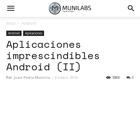
Inicio
Android
Android
Aplicaciones
Aplicaciones
imprescindibles
Android (II)
Por
Juan Pedro Municio
-
9 enero, 2014
1003
0