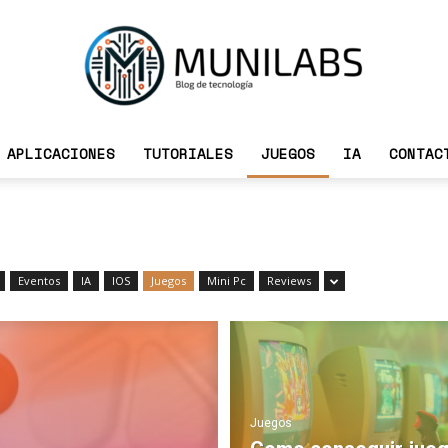
APLICACIONES
TUTORIALES
JUEGOS
IA
CONTAC
Munilabs
Eventos
IA
IOS
Juegos
Mini Pc
Reviews
Blog
Juegos