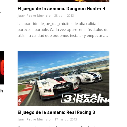
El juego de la semana: Dungeon Hunter 4
ó
Juan Pedro Municio
-
28 abril, 2013
La aparición de juegos gratuitos de alta calidad
parece imparable. Cada vez aparecen más titulos de
altísima calidad que podemos instalar y empezar a...
th
El juego de la semana: Real Racing 3
Juan Pedro Municio
-
17 marzo, 2013