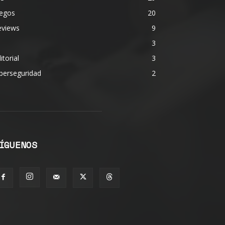
uegos
20
eviews
9
3
itorial
3
berseguridad
2
ÍGUENOS