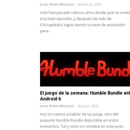
Juan Pedro Municio
-
24 marzo, 2013
Solo han pasado catorce años desde que se emiti
el primer episodio, y después de más de
516 capítulos sigue siendo la serie de animación
para...
El juego de la semana: Humble Bundle wi
Android 6
Juan Pedro Municio
-
30 junio, 2013
Hoy no vamos a hablar de un juego, sino del
paquete Humble Bundle disponible en estos
momentos. Tal y como os contaba en este post...