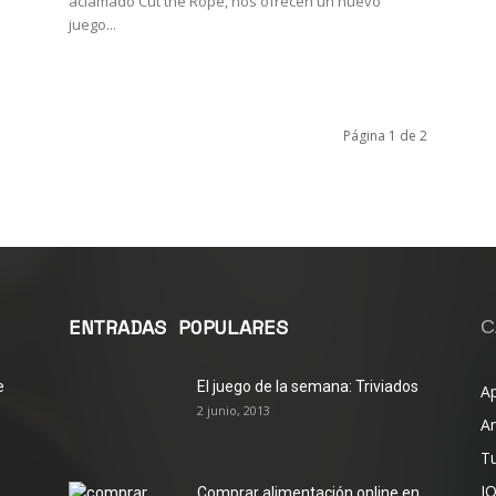
aclamado Cut the Rope, nos ofrecen un nuevo
juego...
Página 1 de 2
ENTRADAS POPULARES
C
e
El juego de la semana: Triviados
Ap
2 junio, 2013
A
Tu
I
Comprar alimentación online en