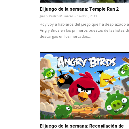
El juego de la semana: Temple Run 2
Juan Pedro Municio
-
14 abril, 2013
Hoy voy a hablaros del juego que ha desplazado a
Angry Birds en los primeros puestos de las listas d
descargas en los mercados...
El juego de la semana: Recopilación de