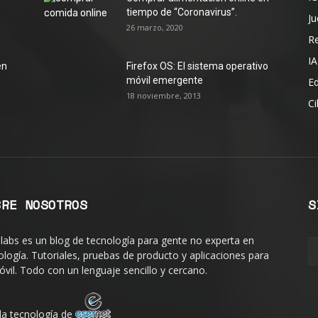
tiempo de “Coronavirus”.
J
26 marzo, 2020
R
IA
en
Firefox OS: El sistema operativo
móvil emergente
Ed
18 noviembre, 2013
Ci
BRE NOSOTROS
S
labs es un blog de tecnología para gente no experta en
ología. Tutoriales, pruebas de producto y aplicaciones para
óvil. Todo con un lenguaje sencillo y cercano.
la tecnología de