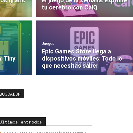
os gratis
El juego de la semana: Exprime
tu cerebro con CalQ
Juegos
Epic Games Store llega a
: Tiny
dispositivos móviles: Todo lo
que necesitas saber
BUSCADOR
Últimas entradas