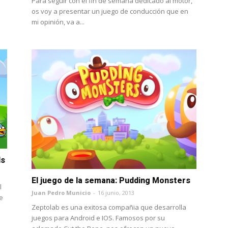
Para seguir con el fin de semana dedicado al motor,
os voy a presentar un juego de conducción que en
mi opinión, va a...
ds
El juego de la semana: Pudding Monsters
l
Juan Pedro Municio
-
16 junio, 2013
e
Zeptolab es una exitosa compañia que desarrolla
juegos para Android e IOS. Famosos por su