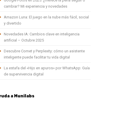
Google Fotos en 2025: ¿merece la pena seguir o
cambiar? Mi experiencia y novedades
Amazon Luna: El juego en la nube más fácil, social
y divertido
Novedades IA: Cambios clave en inteligencia
artificial – Octubre 2025
Descubre Comet y Perplexity: cómo un asistente
inteligente puede facilitar tu vida digital
La estafa del «Hijo en apuros» por WhatsApp: Guía
de supervivencia digital
yuda a Munilabs