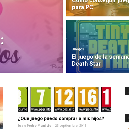
Como conseguir jueg
para PC
:
Juegos
El juego de la semana
Death Star
¿Que juego puedo comprar a mis hijos?
Juan Pedro Municio
-
23 septiembre, 2013