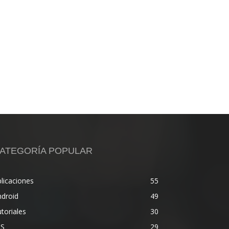
ATEGORÍA POPULAR
licaciones
55
ndroid
49
toriales
30
OS
29